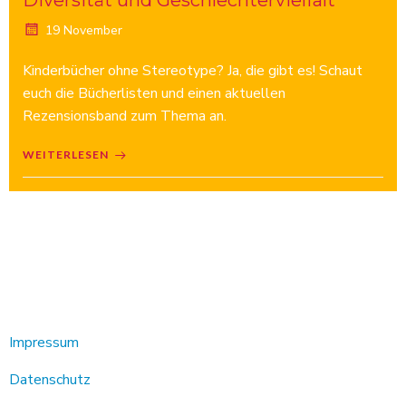
Diversität und Geschlechtervielfalt
19 November
Kinderbücher ohne Stereotype? Ja, die gibt es! Schaut
euch die Bücherlisten und einen aktuellen
Rezensionsband zum Thema an.
WEITERLESEN
Impressum
Datenschutz