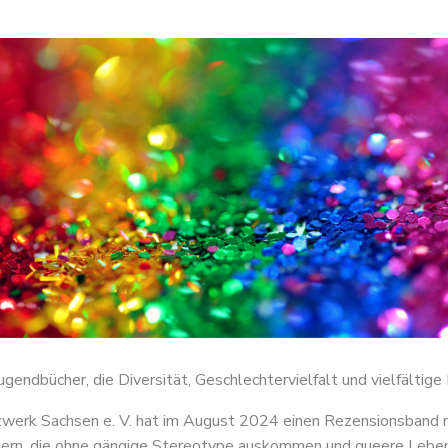
Jugendbücher, die Diversität, Geschlechtervielfalt und vielfältig
erk Sachsen e. V. hat im August 2024 einen Rezensionsband mi
hern, die ohne gängige Stereotype auskommen und queere Lebens