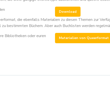
den
Download
eerformat, die ebenfalls Materialien zu diesen Themen zur Verfüg
 zu bestimmten Büchern. Aber auch Buchlisten werden regelmäßi
re Bibliotheken oder euren
Materialien von Queerformat
on
Beitragsna