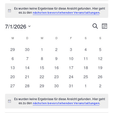
Veranstaltunge
Es wurden keine Ergebnisse für diese Ansicht gefunden. Hier geht
Hinweis
es zu den
.
nächsten bevorstehenden Veranstaltungen
V
7/1/2026
V
Suche
Mona
Datum
e
e
K
M
MONTAG
D
DIENSTAG
M
MITTWOCH
D
DONNERSTAG
F
FREITAG
S
SAMSTAG
S
SONNTA
wählen.
r
r
a
0
0
0
0
0
0
0
29
30
1
2
3
4
5
Veranstaltungen
Veranstaltungen
Veranstaltungen
Veranstaltungen
Veranstaltungen
Veranstaltunge
Veranst
a
0
0
0
0
0
0
0
6
7
8
9
10
11
12
a
l
Veranstaltungen
Veranstaltungen
Veranstaltungen
Veranstaltungen
Veranstaltungen
Veranstaltungen
Veranst
n
0
0
0
0
0
0
0
13
14
15
16
17
18
19
n
e
Veranstaltungen
Veranstaltungen
Veranstaltungen
Veranstaltungen
Veranstaltungen
Veranstaltungen
Veranst
s
0
0
0
0
0
0
0
20
21
22
23
24
25
26
s
n
Veranstaltungen
Veranstaltungen
Veranstaltungen
Veranstaltungen
Veranstaltungen
Veranstaltungen
Veranst
0
0
0
0
0
0
0
27
28
29
30
31
1
2
t
Veranstaltungen
Veranstaltungen
Veranstaltungen
Veranstaltungen
Veranstaltungen
Veranstaltunge
Veranst
t
d
a
Es wurden keine Ergebnisse für diese Ansicht gefunden. Hier geht
Hinweis
es zu den
.
nächsten bevorstehenden Veranstaltungen
a
e
l