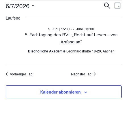
V
Veranstaltunge
6/7/2026
V
Suche
Tag
Datum
e
e
Laufend
wählen.
für
r
r
5. Juni | 15:30
-
7. Juni | 13:00
5. Fachtagung des BVL „Recht auf Lesen – von
a
Anfang an“
a
7.
n
Bischöfliche Akademie
Leonhardstraße 18-20, Aachen
n
s
Juni
s
t
Vorheriger Tag
Nächster Tag
t
2026
a
Kalender abonnieren
a
l
l
t
u
t