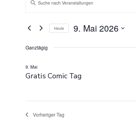
V
Veranstaltun
Bitte
Schlüsselwort
e
eingeben.
für
Suche
r
9. Mai 2026
Heute
nach
Datum
9.
Veranstaltungen
a
wählen.
Schlüsselwort.
Ganztägig
n
Mai
9. Mai
s
Gratis Comic Tag
2026
t
a
l
Vorheriger Tag
t