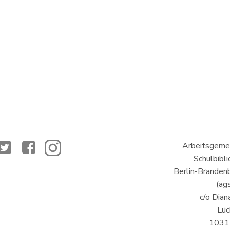
Arbeitsgemei
Schulbibl
Berlin-Brandenb
(ags
c/o Dian
Lüc
10317