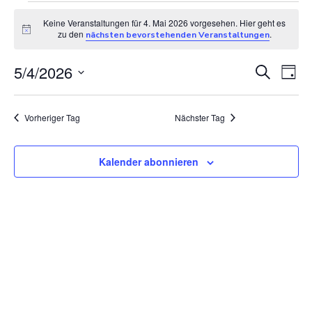
Veranstaltunge
Keine Veranstaltungen für 4. Mai 2026 vorgesehen. Hier geht es
Hinweis
zu den
.
nächsten bevorstehenden Veranstaltungen
für
V
5/4/2026
V
Suche
Tag
Datum
e
e
4.
wählen.
Vorheriger Tag
Nächster Tag
r
r
Mai
a
a
Kalender abonnieren
n
n
2026
s
s
t
t
a
a
l