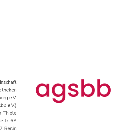
nschaft
iotheken
urg e.V.
bb e.V.)
a Thiele
kstr. 68
 Berlin