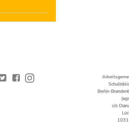
Arbeitsgemei
Schulbibl
Berlin-Brandenb
(ags
c/o Dian
Lüc
10317