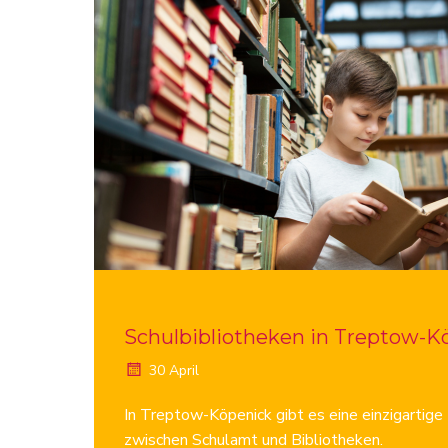
Schulbibliotheken in Treptow-K
30 April
In Treptow-Köpenick gibt es eine einzigartig
zwischen Schulamt und Bibliotheken.