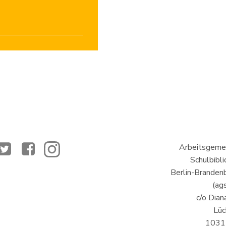
Arbeitsgemei
Schulbibl
Berlin-Brandenb
(ags
c/o Dian
Lüc
10317