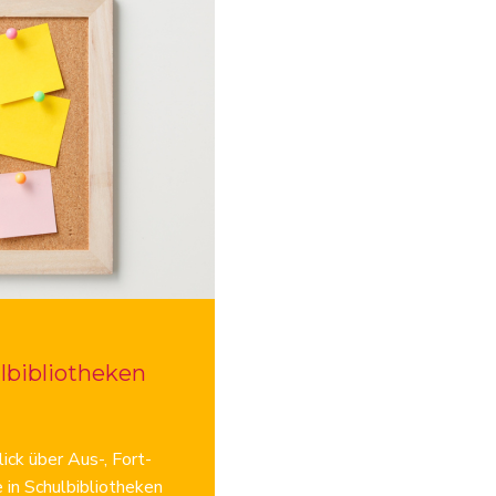
lbibliotheken
ick über Aus-, Fort-
 in Schulbibliotheken