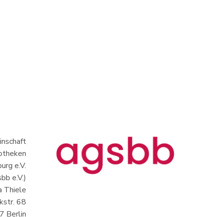
nschaft
iotheken
urg e.V.
bb e.V.)
a Thiele
kstr. 68
 Berlin