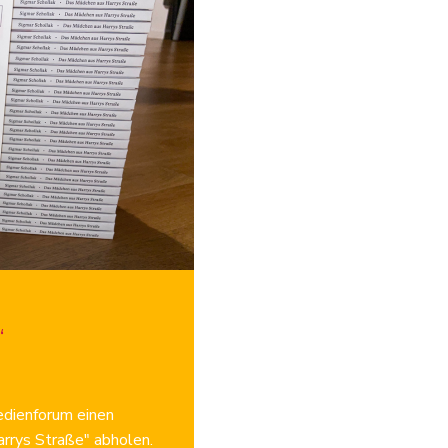
“
edienforum einen
rrys Straße" abholen.