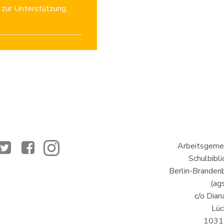
 zur Unterstützung.
Arbeitsgemei
Schulbibl
Berlin-Brandenb
(ags
c/o Dian
Lüc
10317