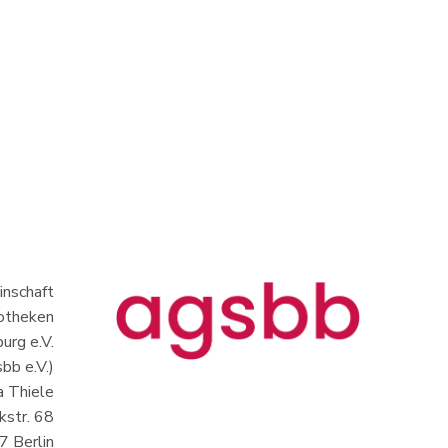
nschaft
iotheken
urg e.V.
bb e.V.)
a Thiele
kstr. 68
 Berlin