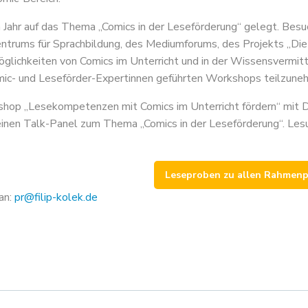
Jahr auf das Thema „Comics in der Leseförderung“ gelegt. Besuc
ntrums für Sprachbildung, des Mediumforums, des Projekts „Die
öglichkeiten von Comics im Unterricht und in der Wissensvermitt
ic- und Leseförder-Expertinnen geführten Workshops teilzune
p „Lesekompetenzen mit Comics im Unterricht fördern“ mit Dr.
 einen Talk-Panel zum Thema „Comics in der Leseförderung“. Le
Leseproben zu allen Rahmen
an:
pr@filip-kolek.de
on
Beitragsna