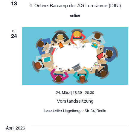
13
4. Online-Barcamp der AG Lernräume (DINI)
e
online
n
DI.
,
24
N
a
v
i
24. März | 18:30
-
20:30
g
Vorstandssitzung
Lesekeller
Hagelberger Str. 34, Berlin
a
t
April 2026