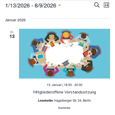
V
Veranstaltunge
1/13/2026
 - 
8/9/2026
V
Suche
Liste
Datum
e
e
wählen.
Januar 2026
r
r
DI.
a
13
a
n
n
s
s
t
t
a
a
13. Januar | 18:30
-
20:30
l
Mitgliederoffene Vorstandssitzung
l
t
Lesekeller
Hagelberger Str. 34, Berlin
u
t
Kostenlos