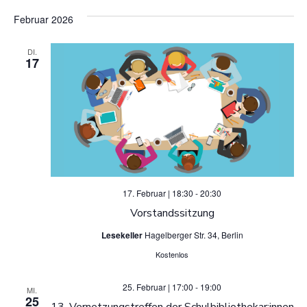
n
u
Februar 2026
g
n
DI.
A
17
g
n
e
s
n
i
S
c
17. Februar | 18:30
-
20:30
u
h
Vorstandssitzung
t
c
Lesekeller
Hagelberger Str. 34, Berlin
e
Kostenlos
h
n
e
25. Februar | 17:00
-
19:00
MI.
25
13. Vernetzungstreffen der Schulbibliothekar:innen