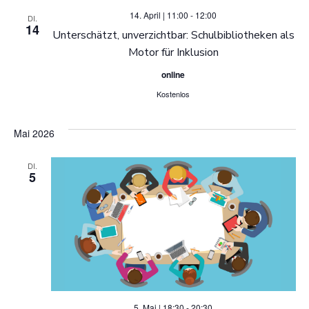
i
14. April | 11:00
-
12:00
DI.
14
Unterschätzt, unverzichtbar: Schulbibliotheken als
o
Motor für Inklusion
online
n
Kostenlos
Mai 2026
DI.
5
5. Mai | 18:30
-
20:30