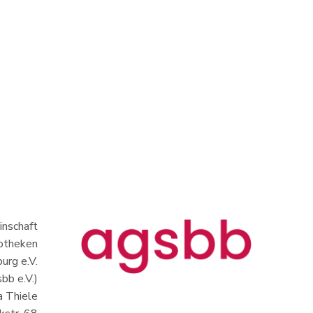
nschaft
iotheken
urg e.V.
bb e.V.)
a Thiele