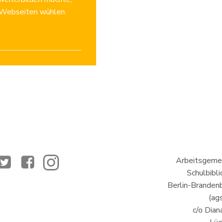
n Webseiten wühlen.
Arbeitsgemei
Schulbibl
Berlin-Brandenb
(ags
c/o Dian