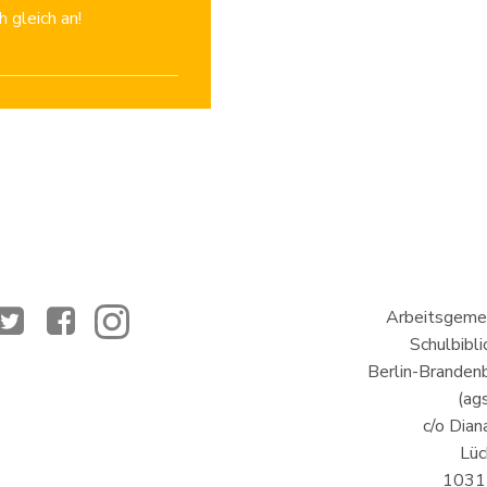
 gleich an!
Arbeitsgemei
Schulbibl
Berlin-Brandenb
(ags
c/o Dian
Lüc
10317