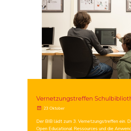
Vernetzungstreffen Schulbibliot
23 Oktober
Der BIB lädt zum 3. Vernetzungstreffen ein. D
Open Educational Ressources und die Anwend