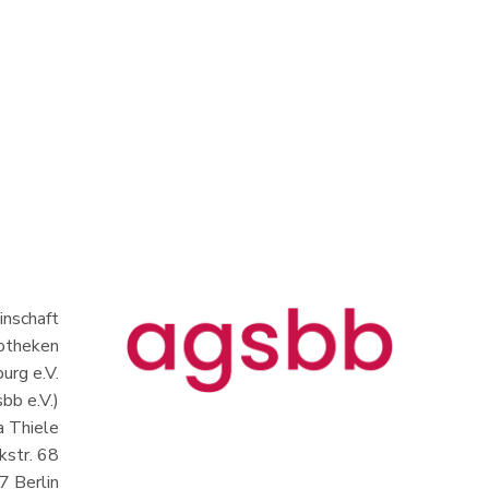
nschaft
iotheken
urg e.V.
bb e.V.)
a Thiele
kstr. 68
 Berlin