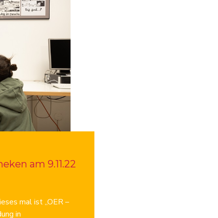
heken am 9.11.22
ieses mal ist „OER –
ung in