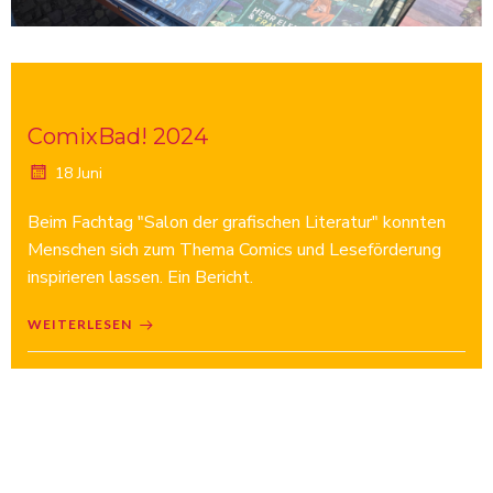
ComixBad! 2024
18 Juni
Beim Fachtag "Salon der grafischen Literatur" konnten
Menschen sich zum Thema Comics und Leseförderung
inspirieren lassen. Ein Bericht.
WEITERLESEN