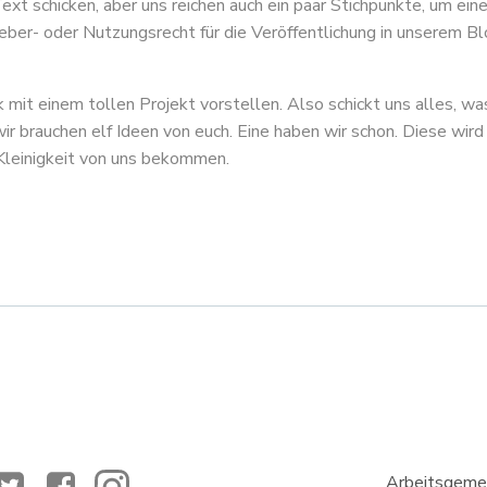
ext schicken, aber uns reichen auch ein paar Stichpunkte, um einen 
heber- oder Nutzungsrecht für die Veröffentlichung in unserem Blog
mit einem tollen Projekt vorstellen. Also schickt uns alles, w
ir brauchen elf Ideen von euch. Eine haben wir schon. Diese wir
Kleinigkeit von uns bekommen.
on
Beitragsna
Arbeitsgemei