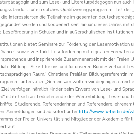
aturpädagogin und zum Lese- und Literaturpädagogen nun auch i
ungsstandort für ein solches Qualifizierungsprogramm. Teil der „
 die Interessierten die Teilnahme im gesamten deutschsprachig
 gegründet worden und kooperiert seit Januar dieses Jahres mit
lle Leseförderung in Schulen und in außerschulischen Institutionen
nstitutionen bietet Seminare zur Förderung der Lesemotivation 
Chance“ sowie verstärkt Leseförderung mit digitalen Formaten an
ersprechende und inspirierende Zusammenarbeit mit der Freien Un
iale Bildung. „Sie ist für uns und für unseren Bundesverband Les
tschsprachigen Raum.“ Christiane Preißler, Bildungsreferentin i
Programm, unterstrich: „Gemeinsam wollen wir diejenigen erreichen
 Ziel verfolgen, nämlich Kinder beim Erwerb von Lese- und Spr
l“ richtet sich an Teilnehmende der Weiterbildung „Lese- und L
rkräfte, Studierende, Referendarinnen und Referendare, ehrenamt
zen. Anmeldungen sind ab sofort unter
http://www.fu-berlin.de/w
amms der Freien Universität sind Mitglieder der Akademie für li
ertraut.