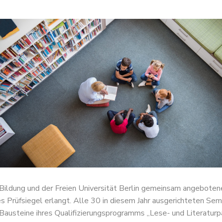
e Bildung und der Freien Universität Berlin gemeinsam angebot
es Prüfsiegel erlangt. Alle 30 in diesem Jahr ausgerichteten 
Bausteine ihres Qualifizierungsprogramms „Lese- und Literatur