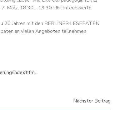
bildung „Lese- und Literaturpädagogik (BVL)“
 7. März, 18:30 – 19:30 Uhr. Interessierte
nahezu 20 Jahren mit den BERLINER LESEPATEN
d -paten an vielen Angeboten teilnehmen
erung/index.html
vigation
Nächster Beitrag