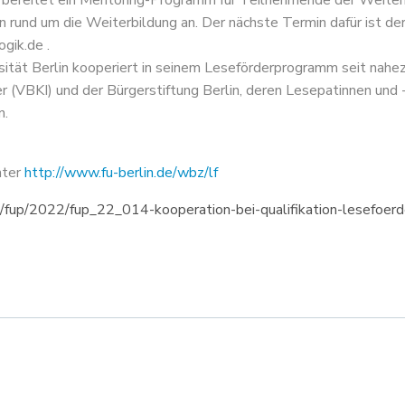
g bereitet ein Mentoring-Programm für Teilnehmende der Weiter
 rund um die Weiterbildung an. Der nächste Termin dafür ist der
gik.de .
rsität Berlin kooperiert in seinem Leseförderprogramm seit 
ler (VBKI) und der Bürgerstiftung Berlin, deren Lesepatinnen un
n.
nter
http://www.fu-berlin.de/wbz/lf
n/fup/2022/fup_22_014-kooperation-bei-qualifikation-lesefoerd
on
Beitragsna