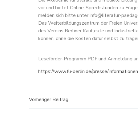
Die Akademie für literale und mediale Bildun
vor und bietet Online-Sprechstunden zu Fragen
melden sich bitte unter info@literatur-paedago
Das Weiterbildungszentrum der Freien Unive
des Vereins Berliner Kaufleute und Industriel
können, ohne die Kosten dafür selbst zu trage
Leseförder-Programm PDF und Anmeldung u
https://www.fu-berlin.de/presse/informatione
Beitragsnavigati
Vorheriger Beitrag