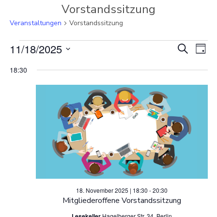
Vorstandssitzung
Veranstaltungen
Vorstandssitzung
Veranstaltungen
V
11/18/2025
V
Suche
Tag
Datum
e
für
e
18:30
wählen.
r
18.
r
a
November
a
n
2025
n
s
s
t
t
a
18. November 2025 | 18:30
-
20:30
a
Mitgliederoffene Vorstandssitzung
l
Lesekeller
Hagelberger Str. 34, Berlin