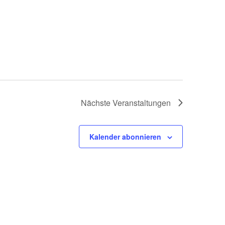
h
t
e
n
Nächste
Veranstaltungen
-
N
Kalender abonnieren
a
v
i
g