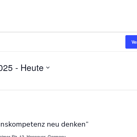
Ve
025
 - 
Heute
ionskompetenz neu denken“
eimer Str. 12, Hannover, Germany