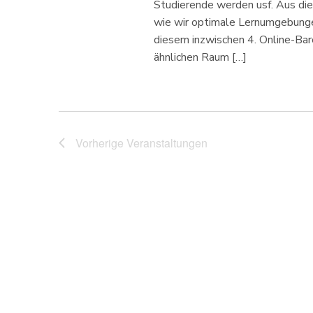
u
Studierende werden usf. Aus die
wie wir optimale Lernumgebunge
c
diesem inzwischen 4. Online-Ba
h
ähnlichen Raum […]
e
u
Vorherige
Veranstaltungen
n
d
A
n
s