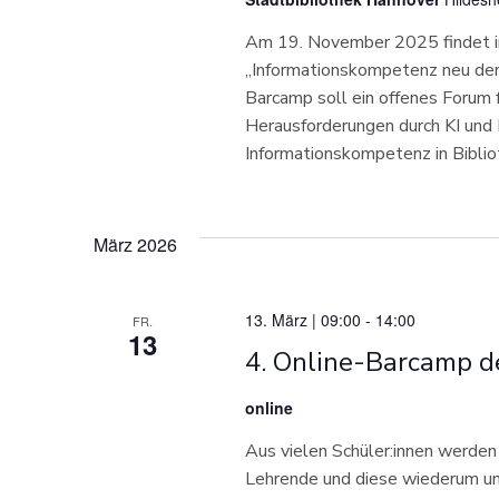
a
Am 19. November 2025 findet i
l
„Informationskompetenz neu den
Barcamp soll ein offenes Forum f
t
Herausforderungen durch KI und
Informationskompetenz in Bibli
u
n
März 2026
g
13. März | 09:00
-
14:00
e
FR.
13
4. Online-Barcamp d
n
online
S
Aus vielen Schüler:innen werden
Lehrende und diese wiederum unt