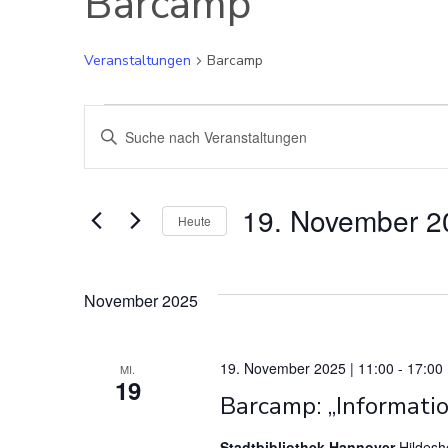
Barcamp
Veranstaltungen
Barcamp
Veranstaltungen
V
Bitte
Schlüsselwort
e
eingeben.
Suche
r
19. November 2
Heute
nach
Datum
Veranstaltungen
a
wählen.
Schlüsselwort.
November 2025
n
s
19. November 2025 | 11:00
-
17:00
MI.
19
Barcamp: „Informat
t
Stadtbibliothek Hannover
Hildesh